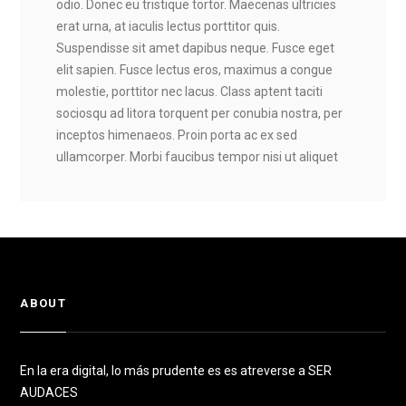
odio. Donec eu tristique tortor. Maecenas ultricies
erat urna, at iaculis lectus porttitor quis.
Suspendisse sit amet dapibus neque. Fusce eget
elit sapien. Fusce lectus eros, maximus a congue
molestie, porttitor nec lacus. Class aptent taciti
sociosqu ad litora torquent per conubia nostra, per
inceptos himenaeos. Proin porta ac ex sed
ullamcorper. Morbi faucibus tempor nisi ut aliquet
ABOUT
En la era digital, lo más prudente es es atreverse a SER
AUDACES