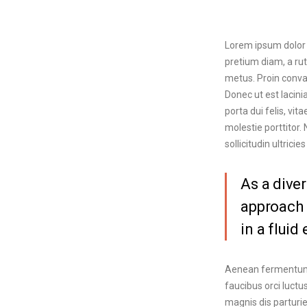
Lorem ipsum dolor si
pretium diam, a ru
metus. Proin convall
Donec ut est lacini
porta dui felis, vi
molestie porttitor. 
sollicitudin ultrici
As a diver
approach 
in a flui
Aenean fermentum t
faucibus orci luctu
magnis dis parturi