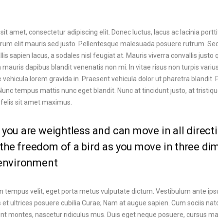
t amet, consectetur adipiscing elit. Donec luctus, lacus ac lacinia portti
trum elit mauris sed justo. Pellentesque malesuada posuere rutrum. Se
is sapien lacus, a sodales nisl feugiat at. Mauris viverra convallis justo 
a mauris dapibus blandit venenatis non mi. In vitae risus non turpis variu
tae vehicula lorem gravida in. Praesent vehicula dolor ut pharetra blandit.
Nunc tempus mattis nunc eget blandit. Nunc at tincidunt justo, at tristiqu
es felis sit amet maximus.
 you are weightless and can move in all direct
the freedom of a bird as you move in three d
d environment
empus velit, eget porta metus vulputate dictum. Vestibulum ante ips
s et ultrices posuere cubilia Curae; Nam at augue sapien. Cum sociis na
ent montes, nascetur ridiculus mus. Duis eget neque posuere, cursus ma