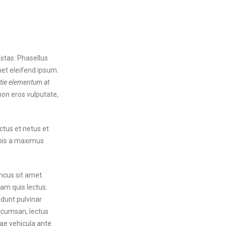
stas. Phasellus
met eleifend ipsum.
stie elementum at
 non eros vulputate,
ctus et netus et
rpis a maximus
ncus sit amet.
uam quis lectus.
idunt pulvinar
ccumsan, lectus
tae vehicula ante