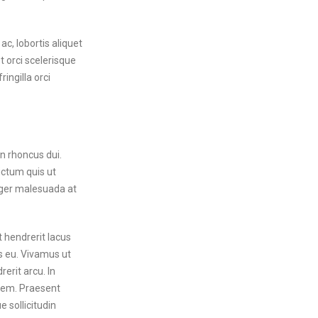
c, lobortis aliquet
t orci scelerisque
ingilla orci
on rhoncus dui.
ictum quis ut
teger malesuada at
t hendrerit lacus
s eu. Vivamus ut
erit arcu. In
lorem. Praesent
 sollicitudin