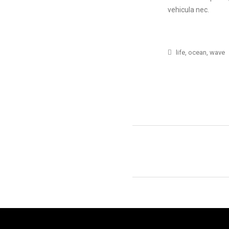
vehicula nec.
life
,
ocean
,
wave