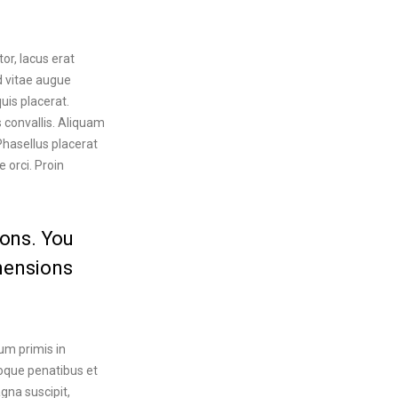
tor, lacus erat
d vitae augue
quis placerat.
s convallis. Aliquam
 Phasellus placerat
e orci. Proin
ions. You
imensions
um primis in
toque penatibus et
gna suscipit,