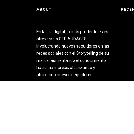
ABOUT
RECE
En la era digital, lo más prudente es es
atreverse a SER AUDACES
Involucrando nuevos seguidores en las
redes sociales con el Storytelling de su
marca, aumentando el conocimiento
hacia las marcas, alcanzando y
atrayendo nuevos seguidores.
+44 123 456 7890
marketing@mkt360.co.uk
© 2023 MKT360 Digital Agency. All rights reserved.