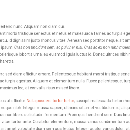
eifend nunc. Aliquam non diam dui.
ant morbi tristique senectus et netus et malesuada fames ac turpis ege
rcu, id dignissim justo rhoncus vitae. Aenean sed porttitor neque, sit a
c ipsum.
Cras non tincidunt sem, ac pulvinar nisi. Cras ac ex non nibh mole
celerisque lobortis urna, eu euismod ligula luctus id. Donec ultrices nibh
haretra.
ro sed diam efficitur ornare. Pellentesque habitant morbi tristique sene
 turpis egestas. Aliquam et elementum nulla. Fusce pellentesque, tu
 maximus leo, et convallis risus mi sed libero.
us ut efficitur.
Nulla posuere tortor tortor
, suscipit malesuada tortor rho
neque nibh. Integer massa sapien, ultricies sit amet vestibulum id, aliq
e non libero sollicitudin fermentum. Proin quis hendrerit sem. Duis tinc
us vitae tortor ante. Curabitur elementum, massa varius condimentum a
s, sit amet vulputate diam sem quis lectus. Integer auctor varius dolor, vi