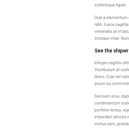
scelerisque ligula.
Duis a elementum e
nibh. Fusce sagitti
venenatis at et lac
tristique vitae. Nun
See the shipw
Integer sagittis ul
Vestibulum at scel
libero. Cras vel va
ipsum eu commod
Sed sem eros, dapib
condimentum sceler
porttitor lectus, e
imperdiet ultrices 
metus sem, gravida 