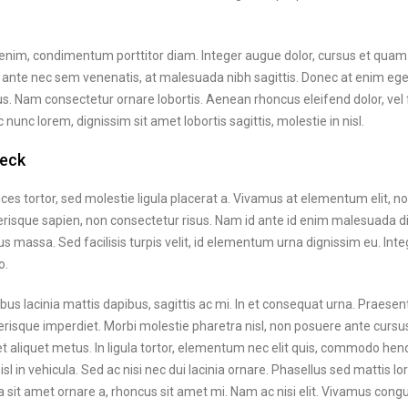
nim, condimentum porttitor diam. Integer augue dolor, cursus et quam a
s ante nec sem venenatis, at malesuada nibh sagittis. Donec at enim ege
us. Nam consectetur ornare lobortis. Aenean rhoncus eleifend dolor, vel fr
c nunc lorem, dignissim sit amet lobortis sagittis, molestie in nisl.
reck
trices tortor, sed molestie ligula placerat a. Vivamus at elementum elit, n
erisque sapien, non consectetur risus. Nam id ante id enim malesuada d
rius massa. Sed facilisis turpis velit, id elementum urna dignissim eu. In
o.
us lacinia mattis dapibus, sagittis ac mi. In et consequat urna. Praesen
isque imperdiet. Morbi molestie pharetra nisl, non posuere ante cursu
get aliquet metus. In ligula tortor, elementum nec elit quis, commodo hendr
nisl in vehicula. Sed ac nisi nec dui lacinia ornare. Phasellus sed mattis 
sit amet ornare a, rhoncus sit amet mi. Nam ac nisi elit. Vivamus congue