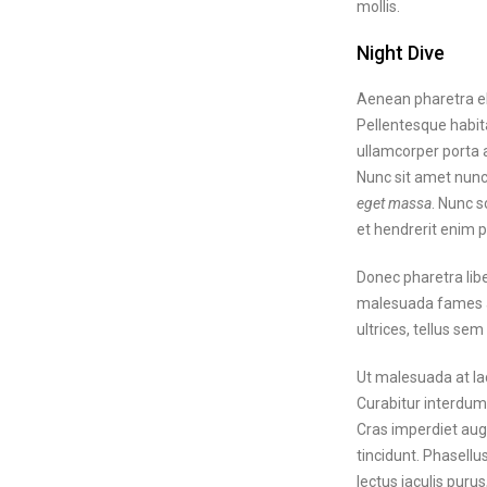
mollis.
Night Dive
Aenean pharetra el
Pellentesque habit
ullamcorper porta a
Nunc sit amet nun
eget massa
. Nunc s
et hendrerit enim p
Donec pharetra libe
malesuada fames ac
ultrices, tellus sem
Ut malesuada at lac
Curabitur interdum 
Cras imperdiet augu
tincidunt. Phasell
lectus iaculis puru