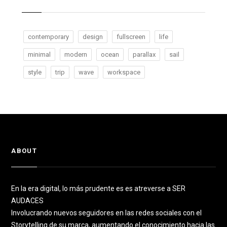
contemporary
design
fullscreen
life
minimal
modern
ocean
parallax
sail
style
trip
wave
workspace
ABOUT
En la era digital, lo más prudente es es atreverse a SER
AUDACES
Involucrando nuevos seguidores en las redes sociales con el
Storytelling de su marca, aumentando el conocimiento hacia las