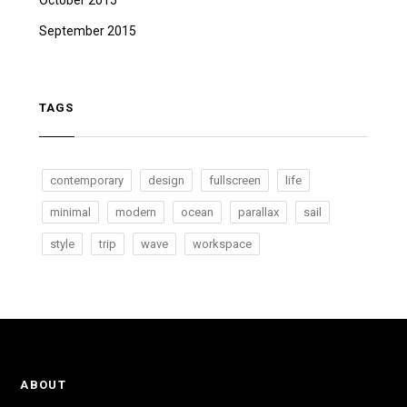
October 2015
September 2015
TAGS
contemporary
design
fullscreen
life
minimal
modern
ocean
parallax
sail
style
trip
wave
workspace
ABOUT